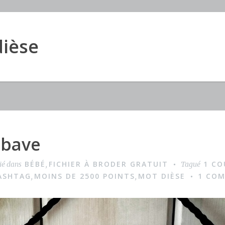
dièse
ebave
BÉBÉ
FICHIER À BRODER GRATUIT
1 CO
ié dans
,
Tagué
ASHTAG
MOINS DE 2500 POINTS
MOT DIÈSE
1 CO
,
,