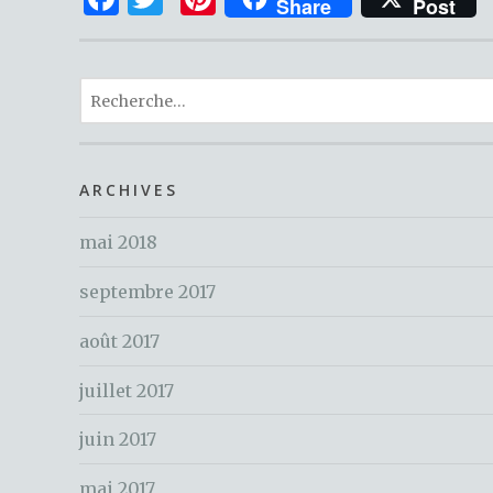
Share
Post
a
w
n
c
it
te
R
e
te
re
e
b
r
st
c
o
h
ARCHIVES
o
e
k
mai 2018
r
c
septembre 2017
h
e
août 2017
r
juillet 2017
:
juin 2017
mai 2017