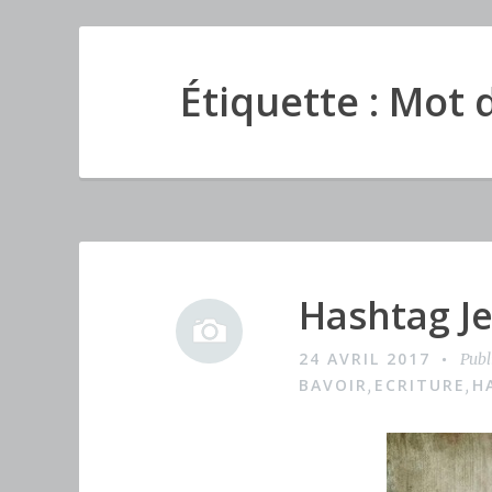
Étiquette : Mot 
Hashtag J
I
m
24 AVRIL 2017
Publ
a
BAVOIR
ECRITURE
H
,
,
g
e