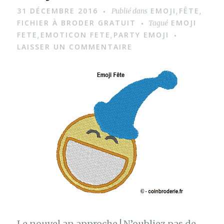
m
31 DÉCEMBRE 2016
EMOJI
FÊTE
Publié dans
,
,
a
FICHIER À BRODER GRATUIT
EMOJI
Tagué
g
FETE
EMOTICON FETE
PARTY EMOJI
,
,
LAISSER UN COMMENTAIRE
e
Le nouvel an approche ! N’oubliez pas de