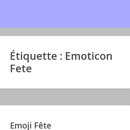
Étiquette : Emoticon
Fete
Emoji Fête
I