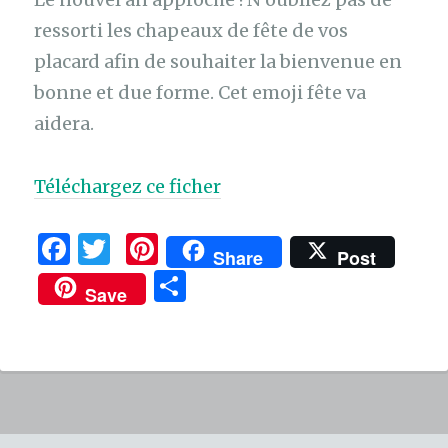
ressorti les chapeaux de fête de vos
placard afin de souhaiter la bienvenue en
bonne et due forme. Cet emoji fête va
aidera.
Téléchargez ce ficher
F
T
Pi
Share
Post
a
w
n
P
Save
c
it
te
ar
e
te
re
ta
b
r
st
g
o
er
o