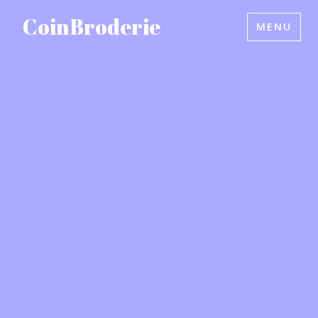
Accéder
CoinBroderie
MENU
au
contenu
principal