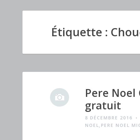
Étiquette : Cho
Pere Noel 
I
m
gratuit
a
8 DÉCEMBRE 2016
g
NOEL
PERE NOEL M
,
e