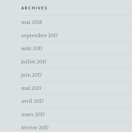
o
h
ARCHIVES
o
e
k
mai 2018
r
c
septembre 2017
h
e
août 2017
r
juillet 2017
:
juin 2017
mai 2017
avril 2017
mars 2017
février 2017